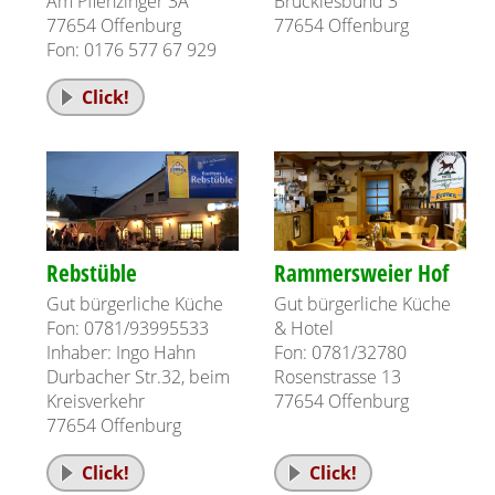
Am Pflenzinger 3A
Brücklesbünd 3
77654 Offenburg
77654 Offenburg
Fon: 0176 577 67 929
Click!
Rebstüble
Rammersweier Hof
Gut bürgerliche Küche
Gut bürgerliche Küche
Fon: 0781/93995533
& Hotel
Inhaber: Ingo Hahn
Fon: 0781/32780
Durbacher Str.32, beim
Rosenstrasse 13
Kreisverkehr
77654 Offenburg
77654 Offenburg
Click!
Click!