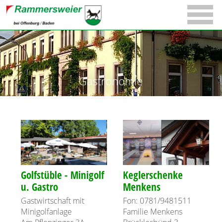
Gastronomie
Golfstüble - Minigolf
Keglerschenke
u. Gastro
Menkens
Gastwirtschaft mit
Fon: 0781/9481511
Minigolfanlage
Familie Menkens