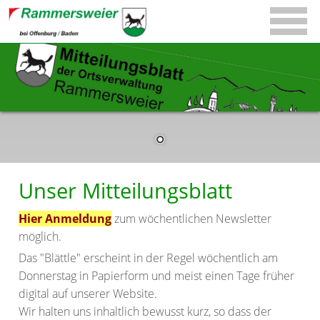
Unser Mitteilungsblatt
Hier Anmeldung
zum wöchentlichen Newsletter
möglich.
Das "Blättle" erscheint in der Regel wöchentlich am
Donnerstag in Papierform und meist einen Tage früher
digital auf unserer Website.
Wir halten uns inhaltlich bewusst kurz, so dass der